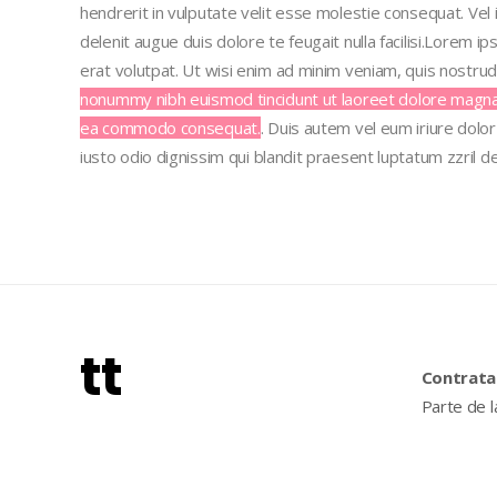
hendrerit in vulputate velit esse molestie consequat. Vel
delenit augue duis dolore te feugait nulla facilisi.Lorem 
erat volutpat. Ut wisi enim ad minim veniam, quis nostrud
nonummy nibh euismod tincidunt ut laoreet dolore magna al
ea commodo consequat.
.
Duis autem vel eum iriure dolor 
iusto odio dignissim
qui blandit praesent luptatum zzril de
tt
Contrata
Parte de 