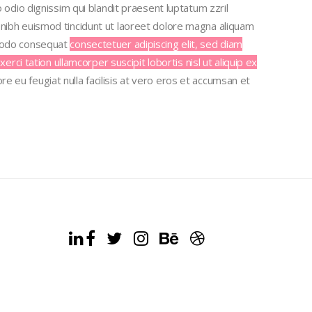
to odio dignissim
qui blandit praesent luptatum zzril
nibh euismod tincidunt ut laoreet dolore magna aliquam
ommodo consequat
consectetuer adipiscing elit, sed diam
i tation ullamcorper suscipit lobortis nisl ut aliquip ex
ore eu feugiat nulla facilisis at vero eros et accumsan et