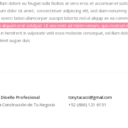
illum dolore eu feugiat nulla facilisis at vero eros et accumsan et ius
ipsum dolor sit amet,
consectetuer adipiscing elit, sed diam nonummy 
 exerci tation ullamcorper suscipit lobortis nisl ut aliquip ex ea c
iquam erat volutpat. Ut wisi enim ad minim veniam, quis nostrud exerc
in hendrerit in vulputate velit esse molestie consequat, vel
illum dol
lenit augue duis.
 Diseño Profesional
tonytacacci@gmail.com
la Construcción de Tu Negocio
+52 (686) 121 6151