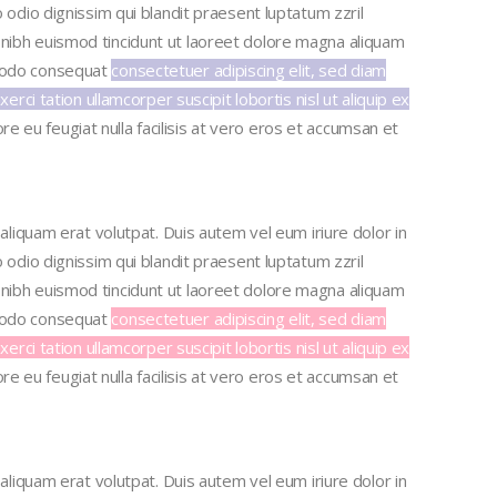
to odio dignissim
qui blandit praesent luptatum zzril
nibh euismod tincidunt ut laoreet dolore magna aliquam
ommodo consequat
consectetuer adipiscing elit, sed diam
i tation ullamcorper suscipit lobortis nisl ut aliquip ex
ore eu feugiat nulla facilisis at vero eros et accumsan et
liquam erat volutpat. Duis autem vel eum iriure dolor in
to odio dignissim
qui blandit praesent luptatum zzril
nibh euismod tincidunt ut laoreet dolore magna aliquam
ommodo consequat
consectetuer adipiscing elit, sed diam
i tation ullamcorper suscipit lobortis nisl ut aliquip ex
ore eu feugiat nulla facilisis at vero eros et accumsan et
liquam erat volutpat. Duis autem vel eum iriure dolor in